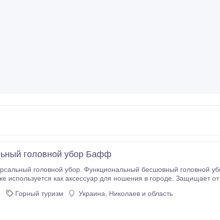
ьный головной убор Бафф
рсальный головной убор. Функциональный бесшовный головной убо
полиэстер. Размер подходит большинству взрослых. Множество способов 
3
Горный туризм
Украина, Николаев и область