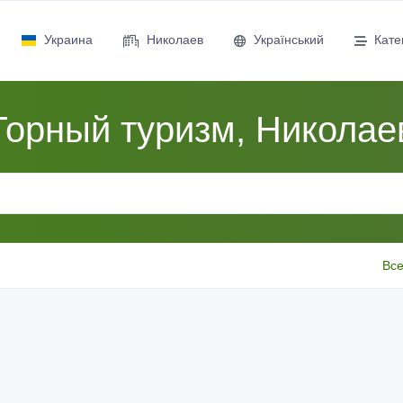
Украина
Николаев
Український
Кате
Горный туризм, Николае
Все